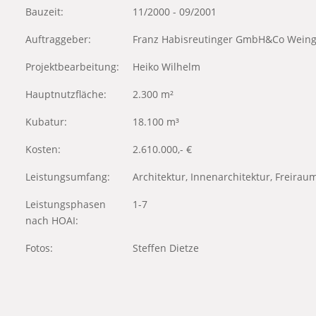
Bauzeit:
11/2000 - 09/2001
Auftraggeber:
Franz Habisreutinger GmbH&Co Weing
Projektbearbeitung:
Heiko Wilhelm
Hauptnutzfläche:
2.300 m²
Kubatur:
18.100 m³
Kosten:
2.610.000,- €
Leistungsumfang:
Architektur, Innenarchitektur, Freira
Leistungsphasen
1-7
nach HOAI:
Fotos:
Steffen Dietze