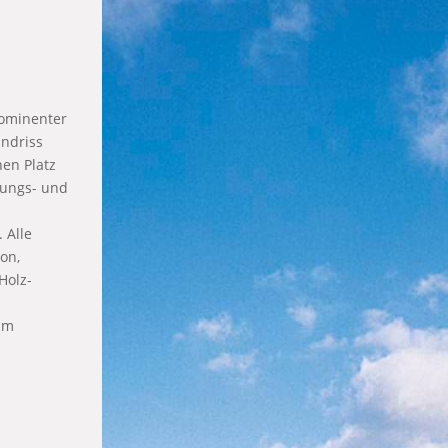
rominenter
ndriss
nen Platz
izungs- und
 Alle
on,
Holz-
am