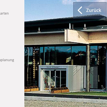
Zurück
arten
umplanung