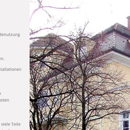
 Benutzung
en.
tallationen
n
osten
viele Teile