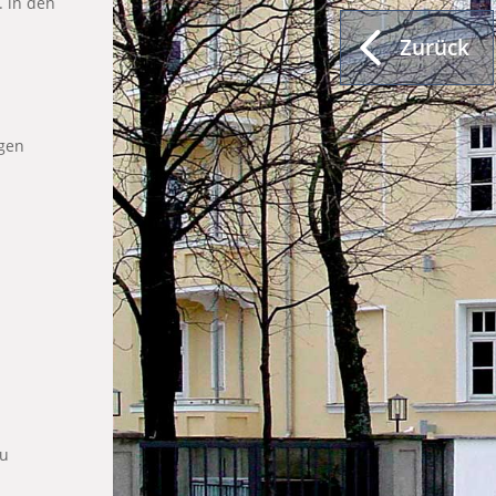
. in den
Zurück
gen
au