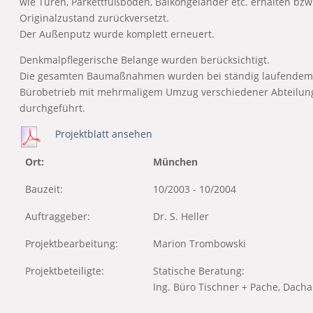
wie Türen, Parkettfußböden, Balkongeländer etc. erhalten bzw
Originalzustand zurückversetzt.
Der Außenputz wurde komplett erneuert.
Denkmalpflegerische Belange wurden berücksichtigt.
Die gesamten Baumaßnahmen wurden bei ständig laufendem
Bürobetrieb mit mehrmaligem Umzug verschiedener Abteilun
durchgeführt.
Projektblatt ansehen
Ort:
München
Bauzeit:
10/2003 - 10/2004
Auftraggeber:
Dr. S. Heller
Projektbearbeitung:
Marion Trombowski
Projektbeteiligte:
Statische Beratung:
Ing. Büro Tischner + Pache, Dach